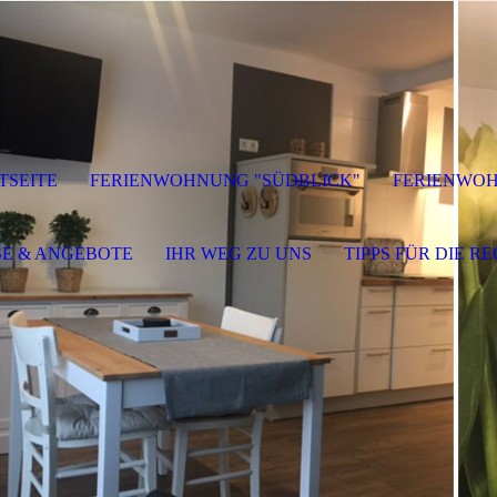
TSEITE
FERIENWOHNUNG "SÜDBLICK"
FERIENWOH
SE & ANGEBOTE
IHR WEG ZU UNS
TIPPS FÜR DIE R